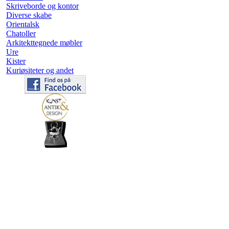
Skriveborde og kontor
Diverse skabe
Orientalsk
Chatoller
Arkitekttegnede møbler
Ure
Kister
Kuriøsiteter og andet