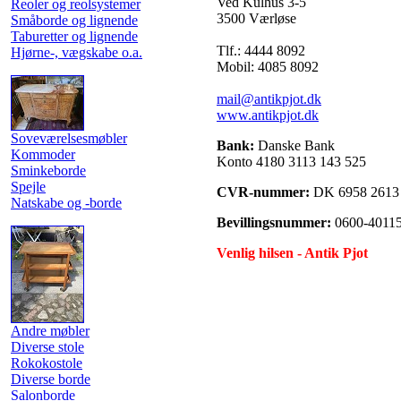
Ved Kulhus 3-5
Reoler og reolsystemer
3500 Værløse
Småborde og lignende
Taburetter og lignende
Tlf.: 4444 8092
Hjørne-, vægskabe o.a.
Mobil: 4085 8092
mail@antikpjot.dk
www.antikpjot.dk
Soveværelsesmøbler
Bank:
Danske Bank
Kommoder
Konto 4180 3113 143 525
Sminkeborde
Spejle
CVR-nummer:
DK 6958 2613
Natskabe og -borde
Bevillingsnummer:
0600-40115
Venlig hilsen - Antik Pjot
Andre møbler
Diverse stole
Rokokostole
Diverse borde
Salonborde