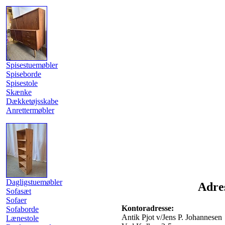
Spisestuemøbler
Spiseborde
Spisestole
Skænke
Dækketøjsskabe
Anrettermøbler
Dagligstuemøbler
Adre
Sofasæt
Sofaer
Kontoradresse:
Sofaborde
Antik Pjot v/Jens P. Johannesen
Lænestole