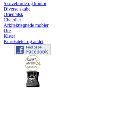
Skriveborde og kontor
Diverse skabe
Orientalsk
Chatoller
Arkitekttegnede møbler
Ure
Kister
Kuriøsiteter og andet