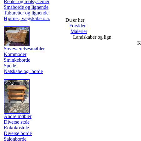
Reoler og reolsystemer
Småborde og lignende
Taburetter og lignende
Hjørne-, vægskabe o.a.
Du er her:
Forsiden
Malerier
Landskaber og lign.
K
Soveværelsesmøbler
Kommoder
Sminkeborde
Spejle
Natskabe og -borde
Andre møbler
Diverse stole
Rokokostole
Diverse borde
Salonborde