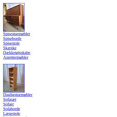
Spisestuemøbler
Spiseborde
Spisestole
Skænke
Dækketøjsskabe
Anrettermøbler
Dagligstuemøbler
Sofasæt
Sofaer
Sofaborde
Lænestole